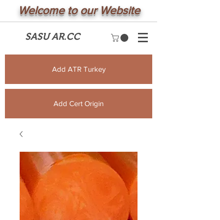
Welcome to our Website
SASU AR.CC
Add ATR Turkey
Add Cert Origin